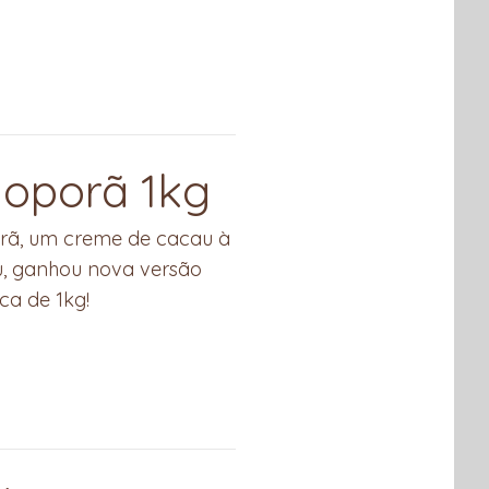
ioporã 1kg
porã, um creme de cacau à
u, ganhou nova versão
a de 1kg!