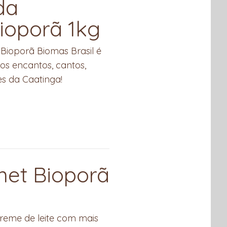
da
ioporã 1kg
Bioporã Biomas Brasil é
os encantos, cantos,
s da Caatinga!
met Bioporã
 creme de leite com mais