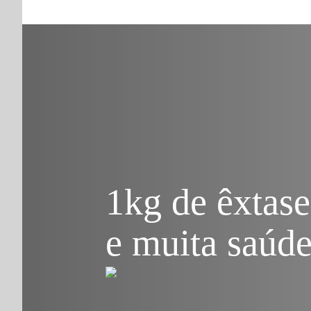
COMPRAR
COMPRAS COLETIVAS
RECEITAS
App
ook
r
1kg de êxtase
e muita saúde