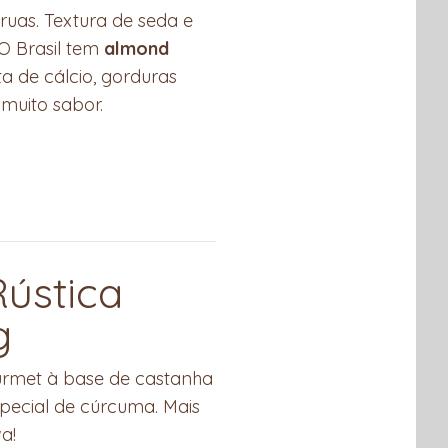
as. Textura de seda e
 O Brasil tem
almond
eta de cálcio, gorduras
 muito sabor.
ústica
g
urmet à base de castanha
pecial de cúrcuma. Mais
a!