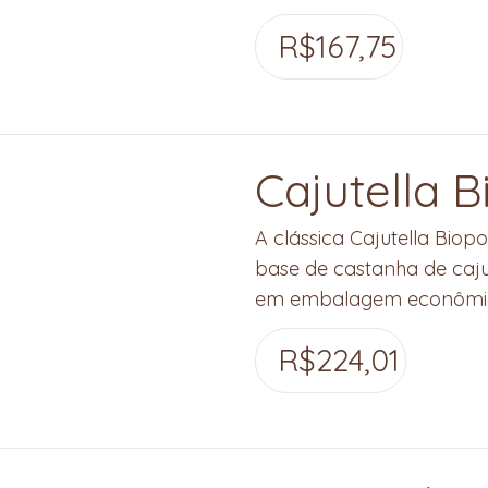
R$
167,75
Cajutella B
A clássica Cajutella Bio
base de castanha de caj
em embalagem econômic
R$
224,01