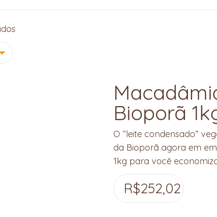
ados
Macadâmia
Bioporã 1k
O “leite condensado” v
da Bioporã agora em e
1kg para você economizar 
R$
252,02