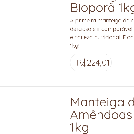
Bioporã 1k
A primeira manteiga de c
deliciosa e incomparável
e riqueza nutricional. E
1kg!
R$
224,01
Manteiga 
Amêndoas 
1kg