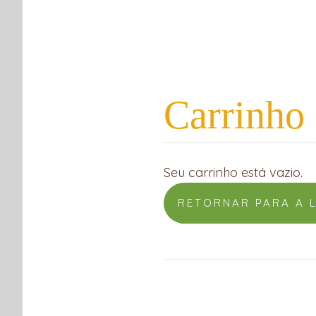
COMPRAR
COMPRAS COLETIVAS
RECEITAS
Carrinho
App
ook
r
Seu carrinho está vazio.
RETORNAR PARA A 