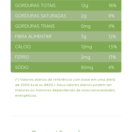
GORDURAS TOTAIS
12g
18%
GORDURAS SATURADAS
2g
8%
GORDURAS TRANS
0mg
0%
FIBRA ALIMENTAR
3g
12%
CÁLCIO
12mg
1,5%
FERRO
2mg
13%
SÓDIO
80mg
4%
(*) Valores diários de referência com base em uma dieta
de 2000 kcal ou 8400J. Seus valores diários podem ser
maiores ou menores dependendo de suas necessidades
energéticas.