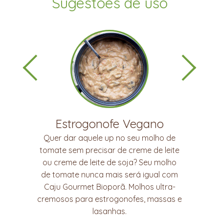
Sugestões de uso
no
Risoto Cremoso
ho de
Quer deixar o seu risoto com aquele
 leite
molho cremoso sem usar leite e
 molho
derivados? Uma colherada de Caju
al com
Gourmet faz toda a diferença! Com
ltra-
muito sabor e cremosidade, ele é um
assas e
substituto saudável para manteiga,
requeijão ou creme de leite em diversas