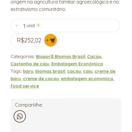
origem na agricultura familiar agroecológica e no
extrativismo comunitário.
1
unid
R$
252,02
Categorias:
Bioporã Biomas Brasil
,
Cacau
,
Castanha de caju
,
Embalagem Econômica
Tags:
baru
,
biomas brasil
,
cacau
,
caju
,
creme de
baru
,
creme de cacau
,
embalagem economica
,
food service
Compartilhe:
WhatsApp