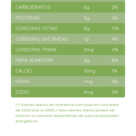
CARBOIDRATOS
6g
2%
PROTEÍNAS
5g
6%
GORDURAS TOTAIS
8g
11%
GORDURAS SATURADAS
1g
4%
GORDURAS TRANS
0mg
0%
FIBRA ALIMENTAR
2g
8%
CÁLCIO
10mg
1%
FERRO
1mg
6%
SÓDIO
4mg
0%
(*) Valores diários de referência com base em uma dieta
de 2000 kcal ou 8400J. Seus valores diários podem ser
maiores ou menores dependendo de suas necessidades
energéticas.