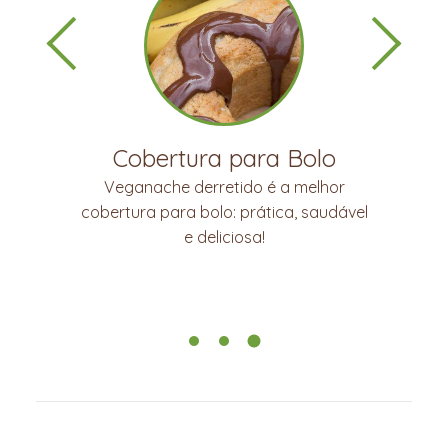
Fondue!
Derretido em banho-maria o
Veganache Bioporã fica super
cremoso, como um fondue.
Experimente com as suas frutas
favoritas!