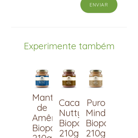
Experimente também
Manteiga
Cacau
Puro
de
Nutty
Mindu
Amêndoas
Bioporã
Bioporã
Bioporã
210g
210g