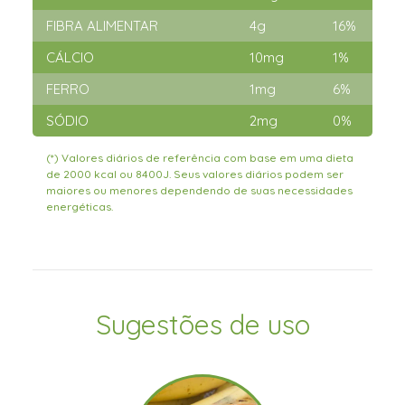
FIBRA ALIMENTAR
4g
16%
CÁLCIO
10mg
1%
FERRO
1mg
6%
SÓDIO
2mg
0%
(*) Valores diários de referência com base em uma dieta
de 2000 kcal ou 8400J. Seus valores diários podem ser
maiores ou menores dependendo de suas necessidades
energéticas.
Sugestões de uso