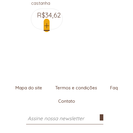
castanha
de baru
R$
34,62
e só.
Apenas
+
dois
ingredientes
e uma
combinação
super
cremosa
e com
altíssima
densidade
nutritiva.
Viva o
Mapa do site
Termos e condições
Faq
Cerrado!
Contato