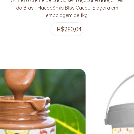
primeiro creme de cacau sem açúcar e adoçantes
do Brasil: Macadâmia Bliss Cacau! E agora em
embalagem de 1kg!
R$
280,04