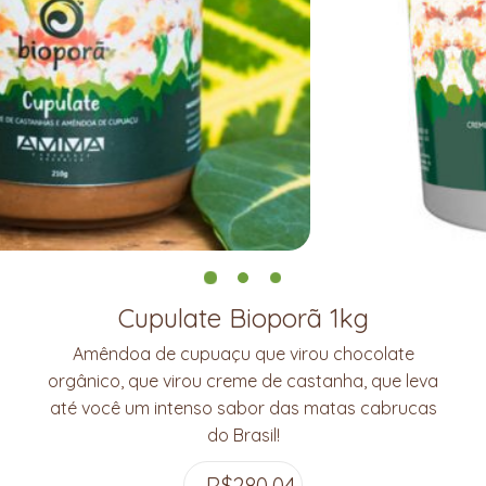
Cupulate Bioporã 1kg
Amêndoa de cupuaçu que virou chocolate
orgânico, que virou creme de castanha, que leva
até você um intenso sabor das matas cabrucas
do Brasil!
R$
280,04