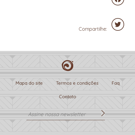
Faceboo
Compartilhe:
Twitter
Mapa do site
Termos e condições
Faq
Contato