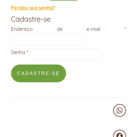
Perdeu sua senha?
Cadastre-se
Obri
Endereço de e-mail
*
Obrigatório
Senha
*
CADASTRE-SE
WhatsA