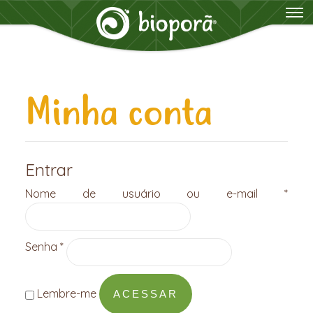
Minha conta
Entrar
Obri
Nome de usuário ou e-mail
*
Obrigatório
Senha
*
Lembre-me
ACESSAR