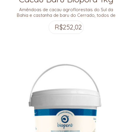
Amêndoas de cacau agroflorestais do Sul da
Bahia e castanha de baru do Cerrado, todos de
origem na agricultura familiar agroecológica e no
R$
252,02
extrativismo comunitário.