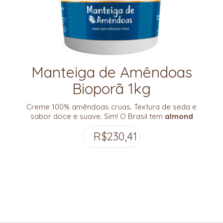
Manteiga de Amêndoas
Bioporã 1kg
Creme 100% amêndoas cruas. Textura de seda e
sabor doce e suave. Sim! O Brasil tem
almond
butter de verdade
, repleta de cálcio, gorduras
R$
230,41
saudáveis, versatilidade e muito sabor.