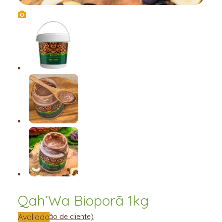
Qah’Wa Bioporã 1kg
Avaliado
(
1
avaliação de cliente)