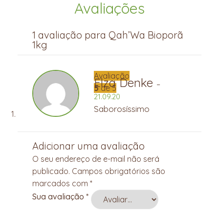
Avaliações
1 avaliação para
Qah’Wa Bioporã
1kg
Avaliação
Elza Denke
–
5
de 5
21.09.20
Saborosíssimo
Adicionar uma avaliação
O seu endereço de e-mail não será
publicado.
Campos obrigatórios são
marcados com
*
Sua avaliação
*