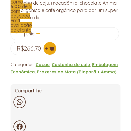
como
Castanha de caju, macadâmia, chocolate Amma
5.00
de 5,
60% orgânico e café orgânico para dar um super
com
baseado
UP em seu dia!
em
1
avaliação
de cliente
1
unid
R$
266,70
Categorias:
Cacau
,
Castanha de caju
,
Embalagem
Econômica
,
Prazeres da Mata (Bioporã + Amma)
Compartilhe:
WhatsApp