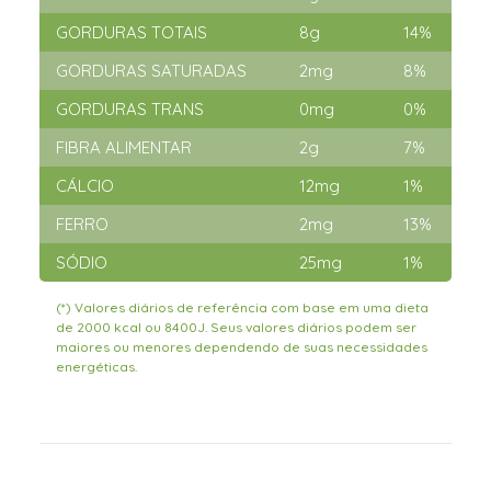
GORDURAS TOTAIS
8g
14%
GORDURAS SATURADAS
2mg
8%
GORDURAS TRANS
0mg
0%
FIBRA ALIMENTAR
2g
7%
CÁLCIO
12mg
1%
FERRO
2mg
13%
SÓDIO
25mg
1%
(*) Valores diários de referência com base em uma dieta
de 2000 kcal ou 8400J. Seus valores diários podem ser
maiores ou menores dependendo de suas necessidades
energéticas.