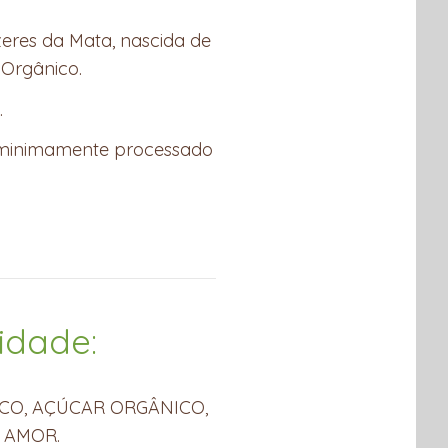
zeres da Mata, nascida de
Orgânico.
.
, minimamente processado
idade:
CO, AÇÚCAR ORGÂNICO,
 AMOR.