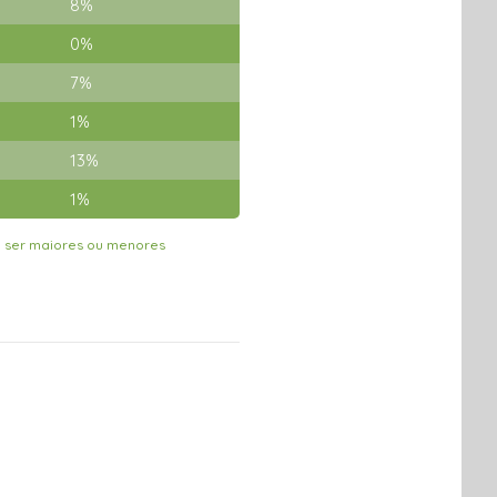
8%
0%
7%
1%
13%
1%
m ser maiores ou menores