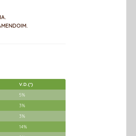
A.
AMENDOIM.
V.D.(*)
5%
3%
3%
14%