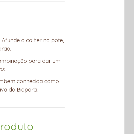
 Afunde a colher no pote,
arão.
combinação para dar um
os.
 também conhecida como
iva da Bioporã.
produto