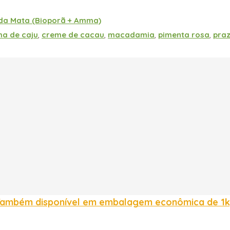
da Mata (Bioporã + Amma)
ha de caju
,
creme de cacau
,
macadamia
,
pimenta rosa
,
pra
ambém disponível em embalagem econômica de 1