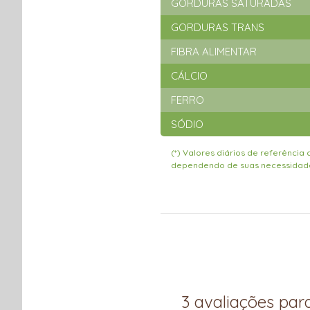
GORDURAS SATURADAS
GORDURAS TRANS
FIBRA ALIMENTAR
CÁLCIO
FERRO
SÓDIO
(*) Valores diários de referênci
dependendo de suas necessidade
3 avaliações pa