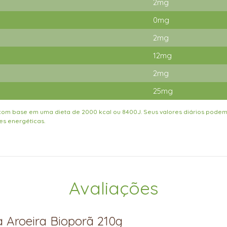
2mg
0mg
2mg
12mg
2mg
25mg
a com base em uma dieta de 2000 kcal ou 8400J. Seus valores diários pode
s energéticas.
Avaliações
ra
Aroeira Bioporã 210g