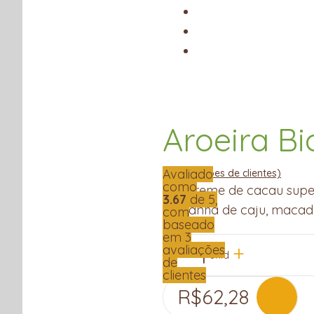
Aroeira B
Avaliado
(
3
avaliações de clientes)
como
Um creme de cacau super 
3.67
de 5,
Castanha de caju, macad
com
baseado
em
3
avaliações
1
unid
de
clientes
R$
62,28