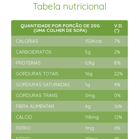
Tabela nutricional
QUANTIDADE POR PORÇÃO DE 20G
V.D.
(UMA COLHER DE SOPA)
(*)
CALORIAS
150Kcal
7%
CARBOIDRATOS
5g
2%
PROTEÍNAS
6,8g
8%
GORDURAS TOTAIS
16g
22%
GORDURAS SATURADAS
1g
4%
GORDURAS TRANS
0mg
0%
FIBRA ALIMENTAR
4g
16%
CÁLCIO
118mg
12%
FERRO
1mg
6%
SÓDIO
20mg
1%