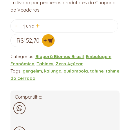
cultivado por pequenos produtores da Chapada
do Veadeiros.
1
unid
R$
152,70
Categorias:
Bioporã Biomas Brasil
,
Embalagem
Econômica
,
Tahines
,
Zero Açúcar
Tags:
gergelim
,
kalunga
,
quilombola
,
tahine
,
tahine
do cerrado
Compartilhe:
WhatsApp