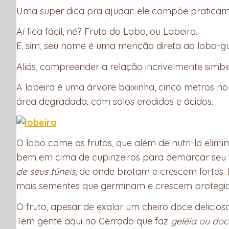
Uma super dica pra ajudar: ele compõe pratica
Aí fica fácil, né? Fruto do Lobo, ou Lobeira.
E, sim, seu nome é uma menção direta ao lobo-g
Aliás, compreender a relação incrivelmente simb
A lobeira é uma árvore baixinha, cinco metros 
área degradada, com solos erodidos e ácidos.
O lobo come os frutos, que além de nutri-lo elim
bem em cima de cupinzeiros para demarcar seu te
de seus túneis
, de onde brotam e crescem fortes
mais sementes que germinam e crescem protegida
O fruto, apesar de exalar um cheiro doce delicio
Tem gente aqui no Cerrado que faz
geléia ou doc