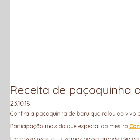
COMPRAR
COMPRAS COLETIVAS
RECEITAS
App
ook
r
Receita de paçoquinha 
23.10.18
Confira a paçoquinha de baru que rolou ao vivo
Participação mais do que especial da mestra
Con
Em nossa receita utilizamos nossa grande jóia d