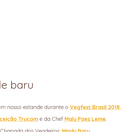
de baru
 em nosso estande durante o
Vegfest Brasil 2018.
ceição Trucom
e da Chef
Malu Paes Leme
.
a Chapada dos Veadeiros:
Mindu Baru.