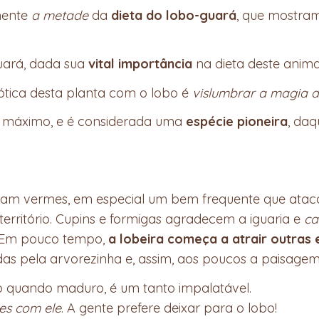
mente
a metade
da
dieta do lobo-guará
, que mostra
uará, dada sua
vital importância
na dieta deste anima
iótica desta planta com o lobo é
vislumbrar a magia 
no máximo, e é considerada uma
espécie pioneira
, daq
inam vermes, em especial um bem frequente que ataca 
rritório. Cupins e formigas agradecem a iguaria e
ca
. Em pouco tempo,
a lobeira começa a atrair outras 
s pela arvorezinha e, assim, aos poucos a paisagem
so quando maduro, é um tanto impalatável.
es com ele
. A gente prefere deixar para o lobo!