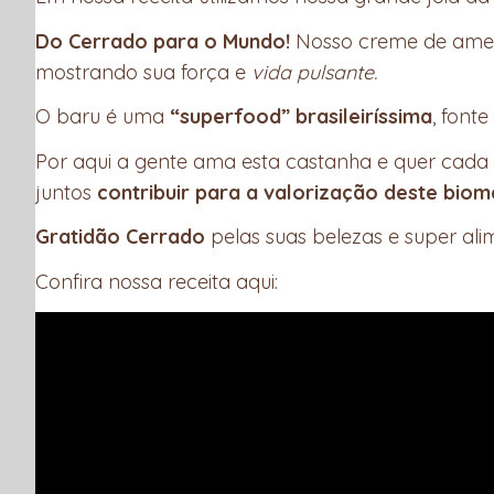
Do Cerrado para o Mundo!
Nosso creme de amen
mostrando sua força e
vida pulsante.
O baru é uma
“superfood” brasileiríssima
, font
Por aqui a gente ama esta castanha e quer cada
juntos
contribuir para a valorização deste biom
Gratidão Cerrado
pelas suas belezas e super ali
Confira nossa receita aqui: