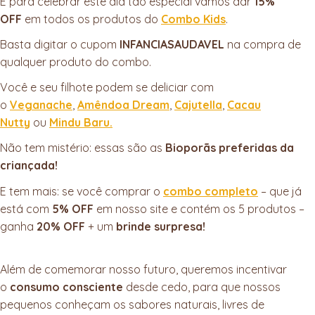
E para celebrar este dia tão especial vamos dar
15%
OFF
em todos os produtos do
Combo Kids
.
Basta digitar o cupom
INFANCIASAUDAVEL
na compra de
qualquer produto do combo.
Você e seu filhote podem se deliciar com
o
Veganache
,
Amêndoa Dream
,
Cajutella
,
Cacau
Nutty
ou
Mindu Baru.
Não tem mistério: essas são as
Bioporãs preferidas da
criançada!
E tem mais: se você comprar o
combo completo
– que já
está com
5% OFF
em nosso site e contém os 5 produtos –
ganha
20% OFF
+ um
brinde surpresa!
Além de comemorar nosso futuro, queremos incentivar
o
consumo consciente
desde cedo, para que nossos
pequenos conheçam os sabores naturais, livres de