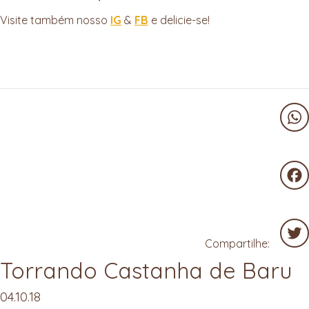
Visite também nosso
IG
&
FB
e delicie-se!
Wha
Fac
Compartilhe:
Torrando Castanha de Baru
Twit
04.10.18