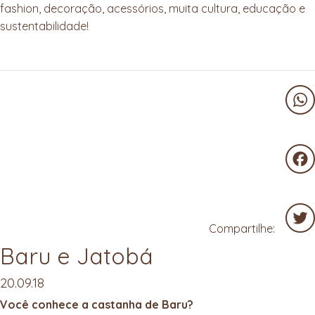
fashion, decoração, acessórios, muita cultura, educação e
sustentabilidade!
Wha
Fac
Compartilhe:
Baru e Jatobá
Twit
20.09.18
Você conhece a castanha de Baru?