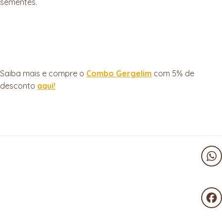
sementes.
Saiba mais e compre o
Combo Gergelim
com 5% de
desconto
aqui!
Wha
Fac