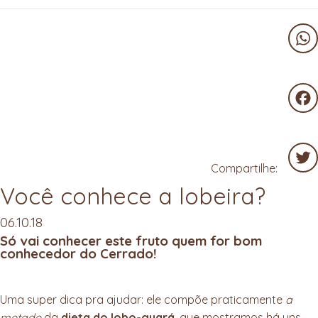
Wha
Fac
Compartilhe:
Você conhece a lobeira?
Twit
06.10.18
Só vai conhecer este fruto quem for bom
conhecedor do Cerrado!
Uma super dica pra ajudar: ele compõe praticamente
a
metade
da
dieta do lobo-guará
, que mostramos há uns