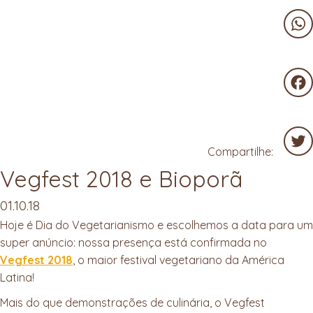
Wha
Fac
Compartilhe:
Vegfest 2018 e Bioporã
Twit
01.10.18
Hoje é Dia do Vegetarianismo e escolhemos a data para um
super anúncio: nossa presença está confirmada no
Vegfest 2018
, o maior festival vegetariano da América
Latina!
Mais do que demonstrações de culinária, o Vegfest