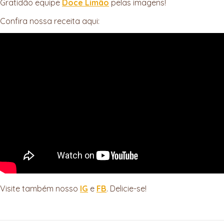
Gratidão equipe
Doce Limão
pelas imagens!
Confira nossa receita aqui:
Visite também nosso
IG
e
FB
. Delicie-se!