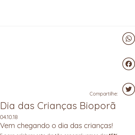
Wha
Fac
Compartilhe:
Dia das Crianças Bioporã
Twit
04.10.18
Vem chegando o dia das crianças!