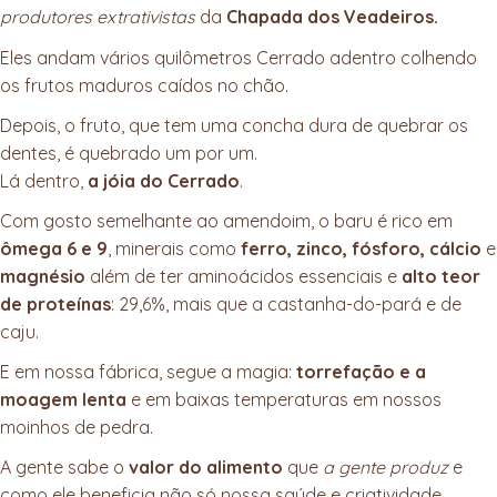
produtores extrativistas
da
Chapada dos Veadeiros.
Eles andam vários quilômetros Cerrado adentro colhendo
os frutos maduros caídos no chão.
Depois, o fruto, que tem uma concha dura de quebrar os
dentes, é quebrado um por um.
Lá dentro,
a jóia do Cerrado
.
Com gosto semelhante ao amendoim, o baru é rico em
ômega 6 e 9
, minerais como
ferro, zinco, fósforo, cálcio
e
magnésio
além de ter aminoácidos essenciais e
alto teor
de proteínas
: 29,6%, mais que a castanha-do-pará e de
caju.
E em nossa fábrica, segue a magia:
torrefação e a
moagem lenta
e em baixas temperaturas em nossos
moinhos de pedra.
A gente sabe o
valor do alimento
que
a gente produz
e
como ele beneficia não só nossa saúde e criatividade