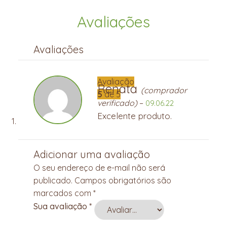
Avaliações
Avaliações
Avaliação
Renata
(comprador
5
de 5
verificado)
–
09.06.22
Excelente produto.
Adicionar uma avaliação
O seu endereço de e-mail não será
publicado.
Campos obrigatórios são
marcados com
*
Sua avaliação
*