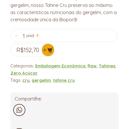
gergelim, nosso Tahine Cru preserva ao máximo
as características nutricionais do gergelim, com a
cremosidade única da Bioporã!
1
unid
R$
152,70
Categorias:
Embalagem Econômica
,
Raw
,
Tahines
,
Zero Açúcar
Tags:
cru
,
gergelim
,
tahine cru
Compartilhe:
WhatsApp