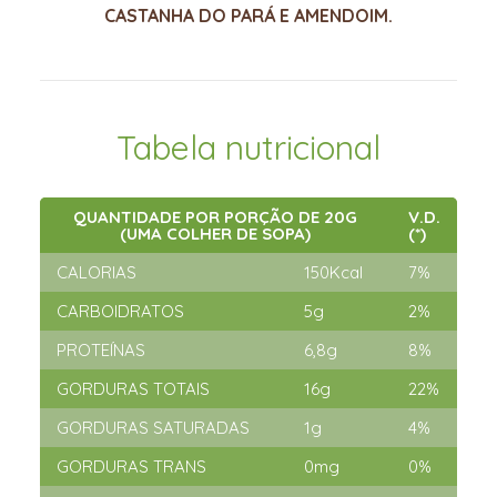
CASTANHA DO PARÁ E AMENDOIM.
Tabela nutricional
QUANTIDADE POR PORÇÃO DE 20G
V.D.
(UMA COLHER DE SOPA)
(*)
CALORIAS
150Kcal
7%
CARBOIDRATOS
5g
2%
PROTEÍNAS
6,8g
8%
GORDURAS TOTAIS
16g
22%
GORDURAS SATURADAS
1g
4%
GORDURAS TRANS
0mg
0%