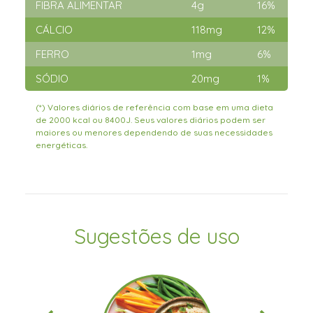
FIBRA ALIMENTAR
4g
16%
CÁLCIO
118mg
12%
FERRO
1mg
6%
SÓDIO
20mg
1%
(*) Valores diários de referência com base em uma dieta
de 2000 kcal ou 8400J. Seus valores diários podem ser
maiores ou menores dependendo de suas necessidades
energéticas.
Sugestões de uso