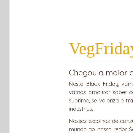
COMPRAR
COMPRAS COLETIVAS
RECEITAS
VegFrida
App
ook
r
Chegou a maior o
Nesta Black Friday, vam
vamos procurar saber c
suprime, se valoriza o t
indústrias.
Nossas escolhas de cons
mundo ao nosso redor. Se