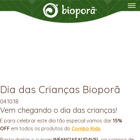
Dia das Crianças Bioporã
04.10.18
Vem chegando o dia das crianças!
E para celebrar este dia tão especial vamos dar
15%
OFF
em todos os produtos do
Combo Kids
.
Basta digitar o cupom
INFANCIASAUDAVEL
na compra de