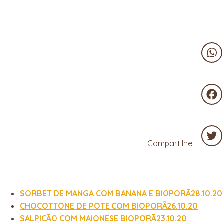
Wha
Fac
Compartilhe:
Twit
SORBET DE MANGA COM BANANA E BIOPORÃ28.10.20
CHOCOTTONE DE POTE COM BIOPORÃ26.10.20
SALPICÃO COM MAIONESE BIOPORÃ23.10.20