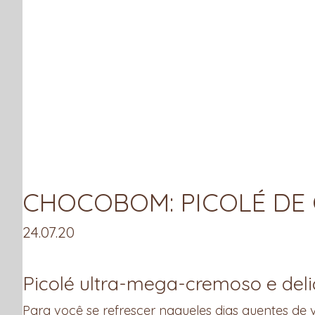
COMPRAR
COMPRAS COLETIVAS
RECEITAS
App
ook
r
CHOCOBOM: PICOLÉ DE
24.07.20
Picolé ultra-mega-cremoso e deli
Para você se refrescer naqueles dias quentes de v