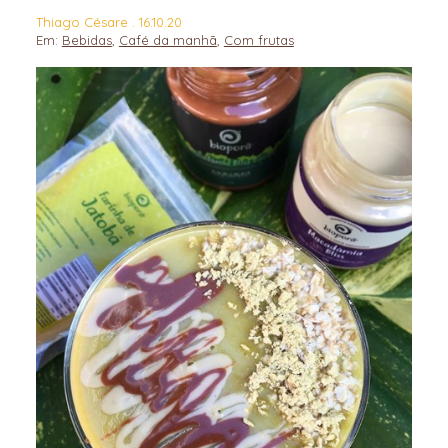
Thiago Césare . 16.10.20
Em:
Bebidas
,
Café da manhã
,
Com frutas