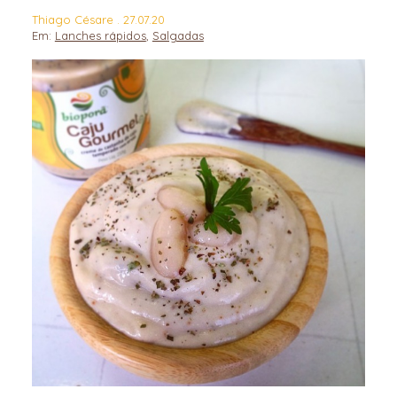
Thiago Césare . 27.07.20
Em:
Lanches rápidos
,
Salgadas