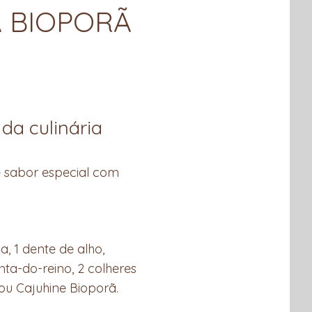
 BIOPORÃ
da culinária
 e sabor especial com
, 1 dente de alho,
nta-do-reino, 2 colheres
 ou Cajuhine Bioporã.