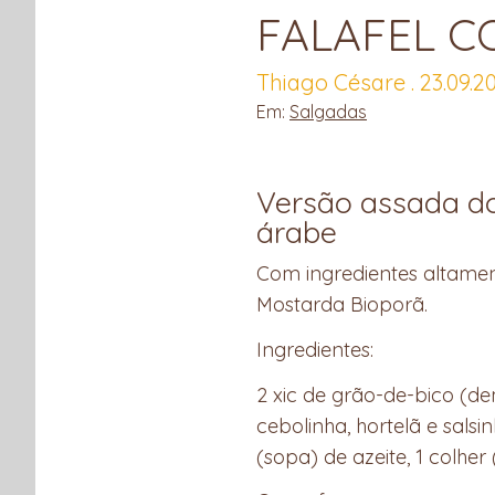
FALAFEL C
Thiago Césare . 23.09.2
Em:
Salgadas
Versão assada do 
árabe
Com ingredientes altament
Mostarda Bioporã.
Ingredientes:
2 xic de grão-de-bico (de
cebolinha, hortelã e sals
(sopa) de azeite, 1 colher