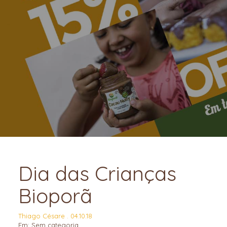
Dia das Crianças
Bioporã
Thiago Césare . 04.10.18
Em:
Sem categoria