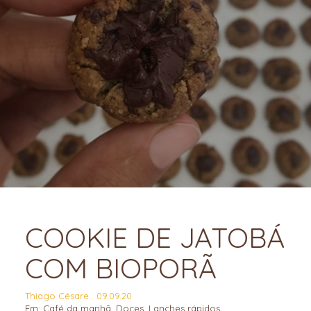
COOKIE DE JATOBÁ
COM BIOPORÃ
Thiago Césare . 09.09.20
Em:
Café da manhã
,
Doces
,
Lanches rápidos