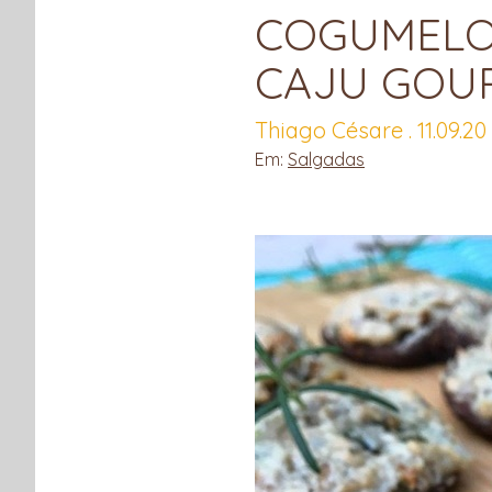
COGUMELO
CAJU GOU
Thiago Césare . 11.09.20
Em:
Salgadas