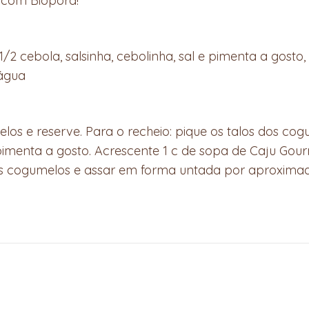
 com Bioporã!
/2 cebola, salsinha, cebolinha, sal e pimenta a gosto,
 água
elos e reserve. Para o recheio: pique os talos dos cog
e pimenta a gosto. Acrescente 1 c de sopa de Caju Gou
 os cogumelos e assar em forma untada por aproxima