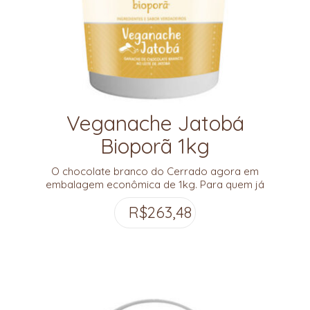
Veganache Jatobá
Bioporã 1kg
O chocolate branco do Cerrado agora em
embalagem econômica de 1kg. Para quem já
conhece este incrível sabor e quer se divertir
R$
263,48
ainda mais!