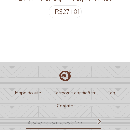
tudo de uma vez!
R$
271,01
Mapa do site
Termos e condições
Faq
Contato