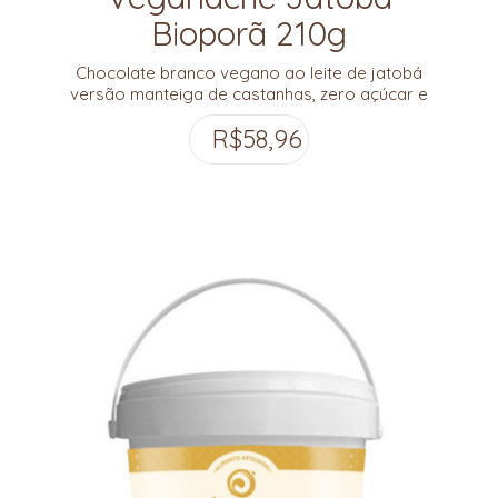
Bioporã 210g
Chocolate branco vegano ao leite de jatobá
versão manteiga de castanhas, zero açúcar e
aditivos, super cremoso e com sabor de Cerrado!
R$
58,96