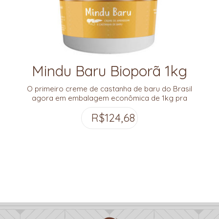
Mindu Baru Bioporã 1kg
O primeiro creme de castanha de baru do Brasil
agora em embalagem econômica de 1kg pra
você aprofundar sua prática de deliciamento e
R$
124,68
honrar as riquezas de nosso Cerrado!