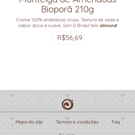
Bioporã 210g
Creme 100% amêndoas cruas. Textura de seda e
sabor doce e suave. Sim! O Brasil tem
almond
butter de verdade
, repleta de cálcio, gorduras
R$
56,69
saudáveis, versatilidade e muito sabor.
Mapa do site
Termos e condições
Faq