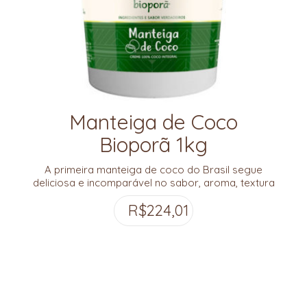
Manteiga de Coco
Bioporã 1kg
A primeira manteiga de coco do Brasil segue
deliciosa e incomparável no sabor, aroma, textura
e riqueza nutricional. E agora em embalagem de
R$
224,01
1kg!