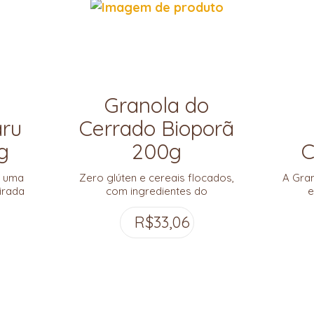
Granola do
aru
Cerrado Bioporã
g
200g
C
o uma
Zero glúten e cereais flocados,
A Gra
irada
com ingredientes do
e
rias
agroextrativismo familiar da
porã
Chapada dos Veadeiros!
R$
33,06
Baru
mosa e
e da
 com
ros e
as do
lpa de