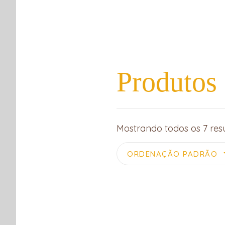
COMPRAR
COMPRAS COLETIVAS
RECEITAS
Produtos
App
ook
r
Mostrando todos os 7 res
ORDENAÇÃO PADRÃO