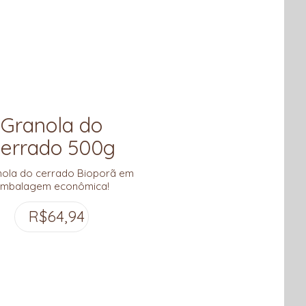
Granola do
errado 500g
nola do cerrado Bioporã em
mbalagem econômica!
R$
64,94