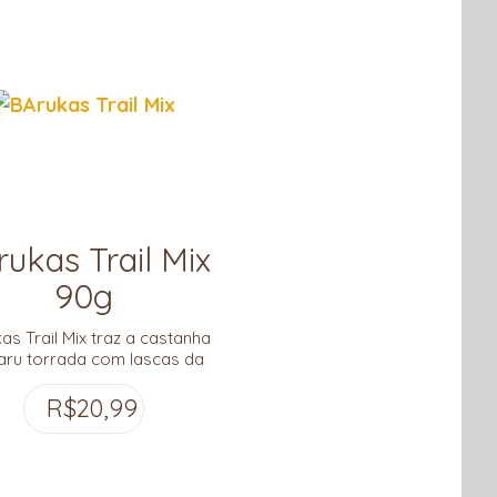
rukas Trail Mix
90g
as Trail Mix traz a castanha
aru torrada com lascas da
a desidratada do fruto do
Uma combinação deliciosa e
R$
20,99
super nutritiva!