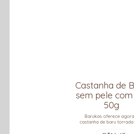
Castanha de 
sem pele com 
50g
Barukas oferece agora
castanha de baru torrad
PELE e com um toque de
marinho. Um snack prátic