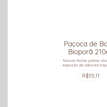
Paçoca de B
Bioporã 210
Nossas festas juninas sã
explosão de sabores! Insp
nos ingredientes e memó
festivas de junho, a Bio
R$
55,11
apresenta a Paçoca de 
Bioporã, uma releitura cre
ao mesmo tempo crocant
tradicional paçoquinha,
ingredientes 100% brasilei
destaque para duas pérol
Cerrado: a castanha e a po