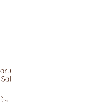
Baru
Sal
 a
a SEM
 sal
o com