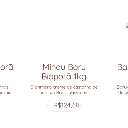
porã
Mindu Baru
Ba
Bioporã 1kg
nhas
O primeiro creme de castanha de
Baruk
quimia
baru do Brasil agora em
de b
ju da
embalagem econômica de 1kg pra
polp
rado.
você aprofundar sua prática de
baru. 
R$
124,68
E ZERO
deliciamento e honrar as riquezas
de nosso Cerrado!