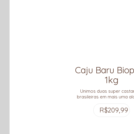
baru.
Caju Baru Bio
1kg
Unimos duas super casta
brasileiras em mais uma al
porreta da Bioporã: o ca
Caatinga e o baru do Cer
R$
209,99
Sabor e textura incríveis! 
açúcar!